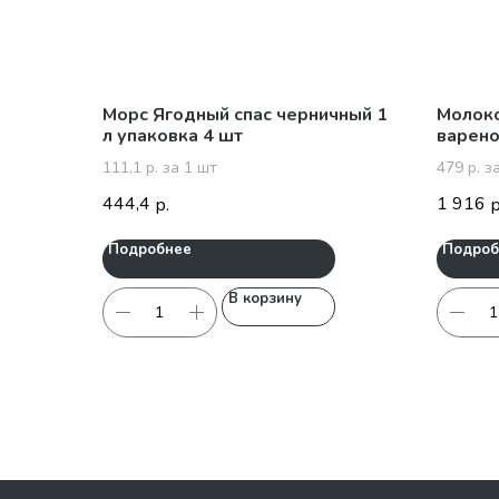
Морс Ягодный спас черничный 1
Молоко
л упаковка 4 шт
варено
111,1 р. за 1 шт
479 р. за
444,4
1 916
р.
р
Подробнее
Подроб
В корзину