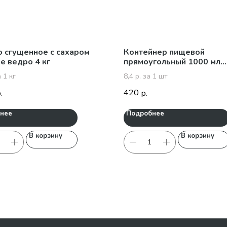
 сгущенное с сахаром
Контейнер пищевой
е ведро 4 кг
прямоугольный 1000 мл
упаковка 50 шт
 1 кг
8,4 р. за 1 шт
420
.
р.
нее
Подробнее
В корзину
В корзину