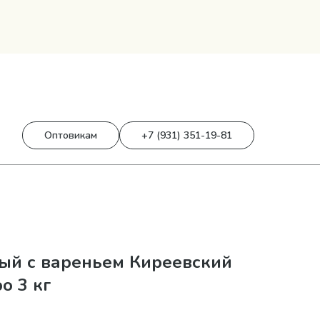
0
0 р.
Оптовикам
+7 (931) 351-19-81
ый с вареньем Киреевский
о 3 кг