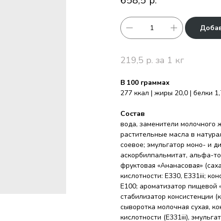
658,5
р.
Добав
219,5 р. за 1 кг
В 100 граммах
277 ккал | жиры 20,0 | белки 1,
Состав
вода, заменители молочного
растительные масла в натура
соевое; эмульгатор моно- и д
аскорбилпальмитат, альфа-то
фруктовая «Ананасовая» (саха
кислотности: Е330, Е331iii; к
Е100; ароматизатор пищевой «
стабилизатор консистенции (к
сыворотка молочная сухая, кон
кислотности (E331iii), эмульга