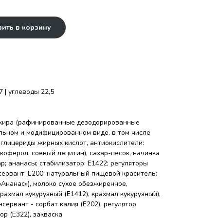
ить в корзину
7 | углеводы 22,5
 жира (рафинированные дезодорированные
льном и модифицированном виде, в том числе
иглицериды жирных кислот, антиокислители:
коферол, соевый лецитин), сахар-песок, начинка
р; ананасы; стабилизатор: Е1422; регуляторы
онсервант: Е200; натуральный пищевой краситель:
Ананас»), молоко сухое обезжиренное,
рахмал кукурузный (Е1412), крахмал кукурузный),
сервант - сорбат калия (Е202), регулятор
тор (Е322), закваска