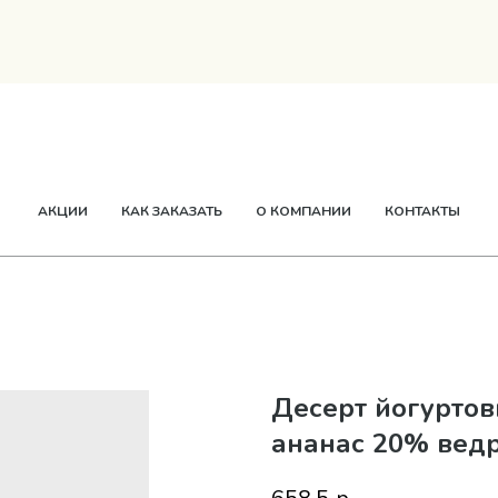
ТВОРОГ
СМЕТАНА
СЫР
МАСЛО
ЕЩЕ
АКЦИИ
КАК ЗАКАЗАТЬ
О КОМПАНИИ
КОНТАКТЫ
Десерт йогуртов
ананас 20% ведр