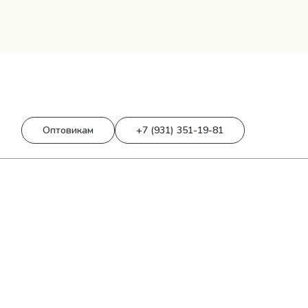
0
0 р.
Оптовикам
+7 (931) 351-19-81