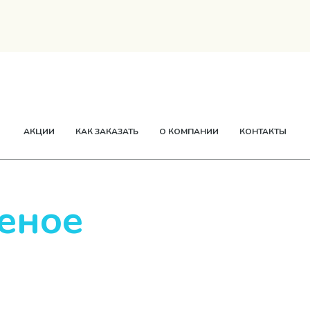
ТВОРОГ
СМЕТАНА
СЫР
МАСЛО
ЕЩЕ
АКЦИИ
КАК ЗАКАЗАТЬ
О КОМПАНИИ
КОНТАКТЫ
еное