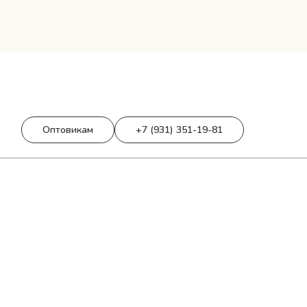
0
0 р.
Оптовикам
+7 (931) 351-19-81