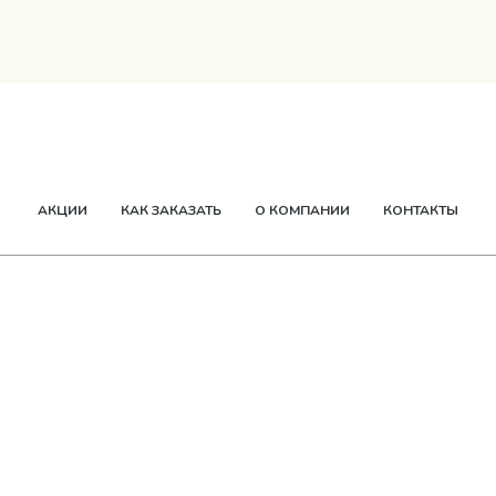
ТВОРОГ
СМЕТАНА
СЫР
МАСЛО
ЕЩЕ
АКЦИИ
КАК ЗАКАЗАТЬ
О КОМПАНИИ
КОНТАКТЫ