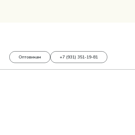
0
0 р.
Оптовикам
+7 (931) 351-19-81