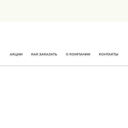
ТВОРОГ
СМЕТАНА
СЫР
МАСЛО
ЕЩЕ
АКЦИИ
КАК ЗАКАЗАТЬ
О КОМПАНИИ
КОНТАКТЫ