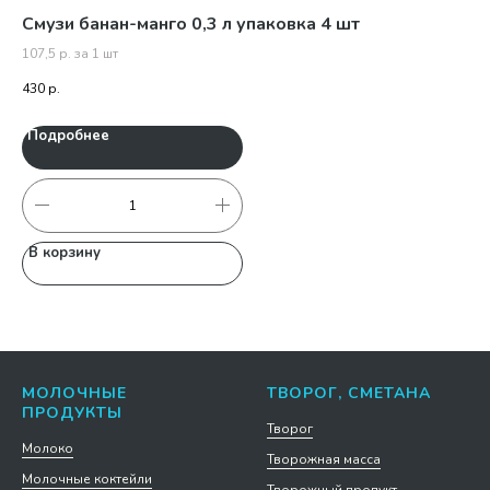
шт
Смузи банан-манго 0,3 л упаковка 4 шт
См
107,5 р. за 1 шт
349
430
р.
1 7
Подробнее
П
В корзину
В
МОЛОЧНЫЕ
ТВОРОГ, СМЕТАНА
ПРОДУКТЫ
Творог
Молоко
Творожная масса
Молочные коктейли
Творожный продукт