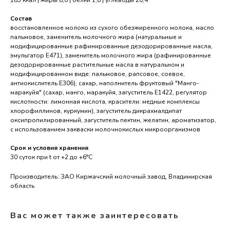
185 ккал | жиры 8,0 | белки 1,8 | углеводы 20,4
Состав
восстановленное молоко из сухого обезжиренного молока, масло
пальмовое, заменитель молочного жира (натуральные и
модифицированные рафинированные дезодорированные масла,
эмульгатор Е471), заменитель молочного жира (рафинированные
дезодорированные растительные масла в натуральном и
модифицированном виде: пальмовое, рапсовое, соевое,
антиокислитель Е306), сахар, наполнитель фруктовый "Манго-
маракуйя" (сахар, манго, маракуйя, загуститель Е1422, регулятор
кислотности: лимонная кислота, красители: медные комплексы
хлорофиллинов, куркумин), загуститель дикрахмалдипат
оксипропилированный, загуститель пектин, желатин, ароматизатор,
с использованием закваски молочнокислых микроорганизмов
Срок и условия хранения
30 суток при t от +2 до +6°С
Производитель: ЗАО Киржачский молочный завод, Владимирская
область
Вас может также заинтересовать