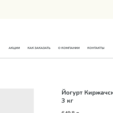
ТВОРОГ
СМЕТАНА
СЫР
МАСЛО
ЕЩЕ
АКЦИИ
КАК ЗАКАЗАТЬ
О КОМПАНИИ
КОНТАКТЫ
Йогурт Киржачск
3 кг