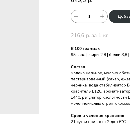
649,8
р.
Добав
216,6 р. за 1 кг
В 100 граммах
95 ккал | жиры 2,8 | белки 3,8 
Состав
молоко цельное, молоко обез
пастеризованный (сахар, ежев
черника, вода стабилизатор Е4
краситель Е120, ароматизатор
Е440, регулятор кислотности
молочнокислых стрептококков
Срок и условия хранения
21 сутки при t от +2 до +6°С