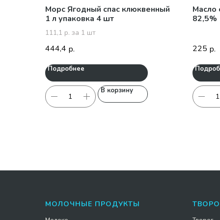
Морс Ягодный спас клюквенный
Масло 
1 л упаковка 4 шт
82,5% 
111,1 р. за 1 шт
444,4
225
р.
р.
Подробнее
Подроб
В корзину
МОЛОЧНЫЕ ПРОДУКТЫ
ТВОРО
Молоко
Творог