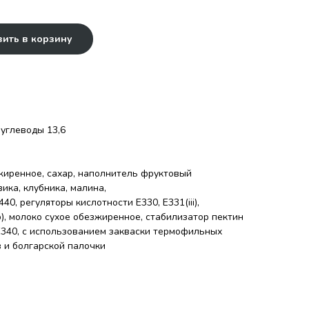
ить в корзину
| углеводы 13,6
жиренное, сахар, наполнитель фруктовый
ика, клубника, малина,
40, регуляторы кислотности Е330, Е331(iii),
), молоко сухое обезжиренное, стабилизатор пектин
 Е340, с использованием закваски термофильных
 и болгарской палочки