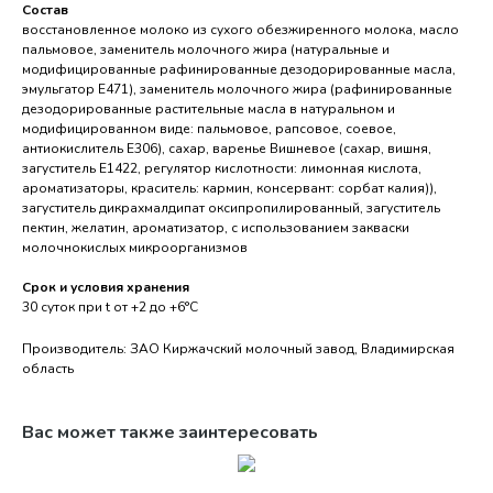
Состав
восстановленное молоко из сухого обезжиренного молока, масло
пальмовое, заменитель молочного жира (натуральные и
модифицированные рафинированные дезодорированные масла,
эмульгатор Е471), заменитель молочного жира (рафинированные
дезодорированные растительные масла в натуральном и
модифицированном виде: пальмовое, рапсовое, соевое,
антиокислитель Е306), сахар, варенье Вишневое (сахар, вишня,
загуститель Е1422, регулятор кислотности: лимонная кислота,
ароматизаторы, краситель: кармин, консервант: сорбат калия)),
загуститель дикрахмалдипат оксипропилированный, загуститель
пектин, желатин, ароматизатор, с использованием закваски
молочнокислых микроорганизмов
Срок и условия хранения
30 суток при t от +2 до +6°С
Производитель: ЗАО Киржачский молочный завод, Владимирская
область
Вас может также заинтересовать