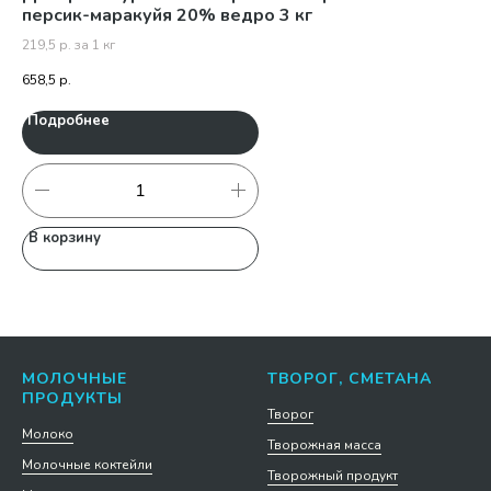
персик-маракуйя 20% ведро 3 кг
207
219,5 р. за 1 кг
62
658,5
р.
Подробнее
П
В корзину
В
МОЛОЧНЫЕ
ТВОРОГ, СМЕТАНА
ПРОДУКТЫ
Творог
Молоко
Творожная масса
Молочные коктейли
Творожный продукт