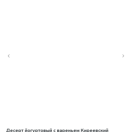
Десерт йогуртовый с вареньем Киреевский
См