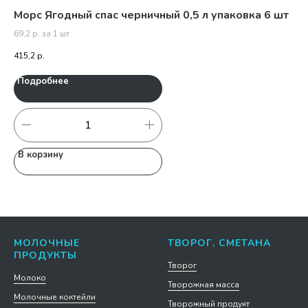
г
Морс Ягодный спас черничный 0,5 л упаковка 6 шт
Сл
69,2 р. за 1 шт
415,2
р.
52,
Подробнее
П
В корзину
В
МОЛОЧНЫЕ
ТВОРОГ, СМЕТАНА
ПРОДУКТЫ
Творог
Молоко
Творожная масса
Молочные коктейли
Творожный продукт