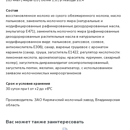
185 ккал | жиры 8,0 | белки 1,8 | углеводы 20,4
Состав
восстановленное молоко из сухого обезжиренного молока, масло
пальмовое, заменитель молочного жира (натуральные и
модифицированные рафинированные дезодорированные масла,
эмульгатор Е471), заменитель молочного жира (рафинированные
дезодорированные растительные масла в натуральном и
модифицированном виде: пальмовое, рапсовое, соевое,
антиокислитель Е306), сахар, варенье грушевое с ароматом
карамели (сахар, груша, загуститель Е1422, регулятор кислотности:
лимонная кислота, ароматизаторы, краситель: куркумин, сахарный
колер), загуститель дикрахмалдипат оксипропилированный,
загуститель пектин, желатин, ароматизатор, с использованием
закваски молочнокислых микроорганизмов
Срок и условия хранения
30 суток при t от +2 до +6°С
Производитель: ЗАО Киржачский молочный завод, Владимирская
область
Вас может также заинтересовать