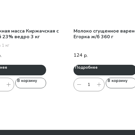
ная масса Киржачская с
Молоко сгущенное варен
 23% ведро 3 кг
Егорка ж/б 360 г
 1 кг
124
.
р.
нее
Подробнее
В корзину
В корзину