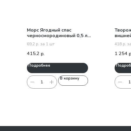
Морс Ягодный спас
Творож
черносмородиновый 0,5 л
вишней
упаковка 6 шт
69,2 р. за 1 шт
418 р. за
415,2
1 254
р.
р
Подробнее
Подроб
В корзину