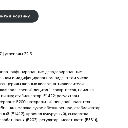
ить в корзину
7 | углеводы 22,5
 жира (рафинированные дезодорированные
льном и модифицированном виде, в том числе
иглицериды жирных кислот, антиокислители:
коферол, соевый лецитин), сахар-песок, начинка
 вишня; стабилизатор: Е1422; регуляторы
онсервант: Е200; натуральный пищевой краситель:
«Вишня»), молоко сухое обезжиренное, стабилизатор
зный (Е1412), крахмал кукурузный), сыворотка
сорбат калия (Е202), регулятор кислотности (Е331ї),