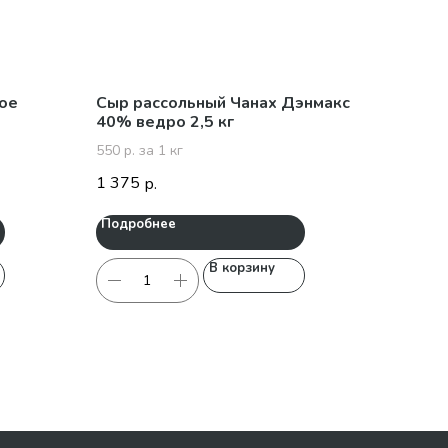
ое
Сыр рассольный Чанах Дэнмакс
40% ведро 2,5 кг
550 р. за 1 кг
1 375
р.
Подробнее
В корзину