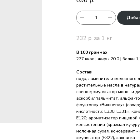
696
р.
Добав
232 р. за 1 кг
В 100 граммах
277 ккал | жиры 20,0 | белки 1,
Состав
вода, заменители молочного
растительные масла в натура
соевое; эмульгатор моно- и д
аскорбилпальмитат, альфа-то
фруктовая «Вишневая» (сахар;
кислотности: Е330, Е331іії; к
Е120; ароматизатор пищевой 
консистенции (крахмал кукуру
молочная сухая, консервант - 
эмульгатор (Е322), закваска