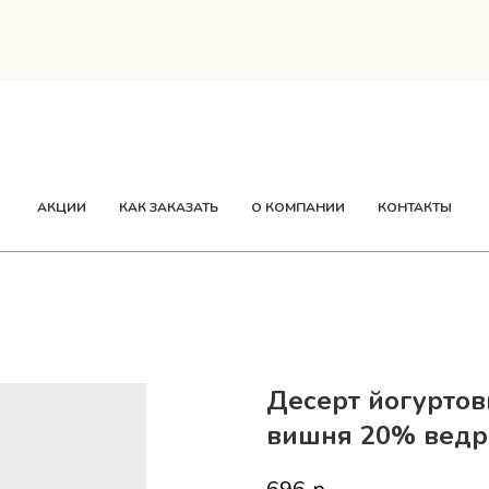
ТВОРОГ
СМЕТАНА
СЫР
МАСЛО
ЕЩЕ
АКЦИИ
КАК ЗАКАЗАТЬ
О КОМПАНИИ
КОНТАКТЫ
Десерт йогуртов
вишня 20% ведро