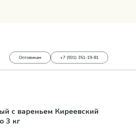
0
0 р.
Оптовикам
+7 (931) 351-19-81
ый с вареньем Киреевский
 3 кг