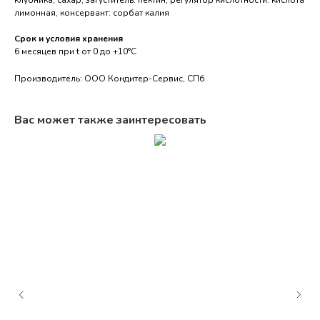
клубника, сахар, загуститель: пектин, регулятор кислотности: кислота
лимонная, консервант: сорбат калия
Срок и условия хранения
6 месяцев при t от 0 до +10°С
Производитель: ООО Кондитер-Сервис, СПб
Вас может также заинтересовать