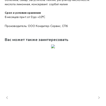
облепиха, сахар, загуститель: пектин, регулятор кислотности:
кислота лимонная, консервант: сорбат калия
Срок и условия хранения
6 месяцев при t от 0 до +10°С
Производитель: ООО Кондитер-Сервис, СПб
Вас может также заинтересовать