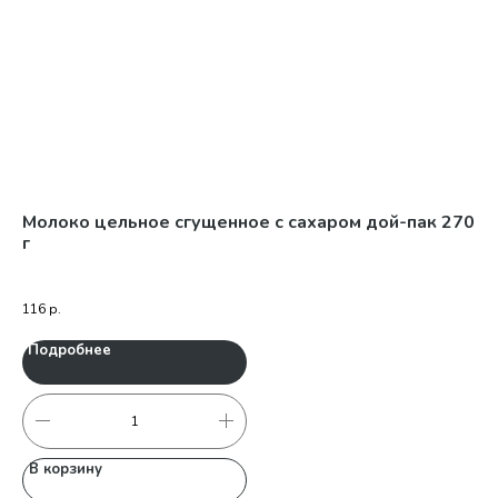
Молоко цельное сгущенное с сахаром дой-пак 270
Мо
г
113
45
116
р.
Подробнее
П
В корзину
В