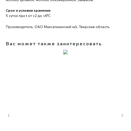
молоко цельное, молоко обезжиренное, закваска
Срок и условия хранения
5 суток при t от +2 до +6°С
Производитель: ОАО Максатихинский м/з, Тверская область
Вас может также заинтересовать