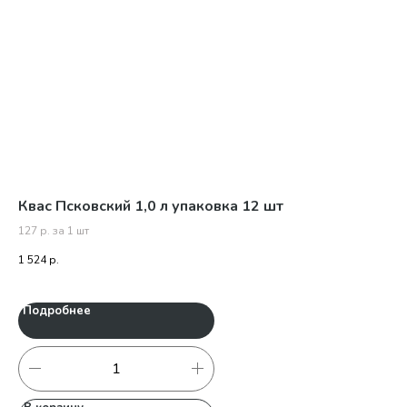
Квас Псковский 1,0 л упаковка 12 шт
Тв
шо
127 р. за 1 шт
383
1 524
р.
1 1
Подробнее
П