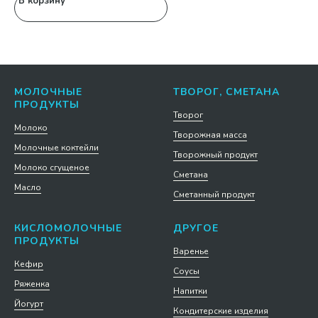
В корзину
В
МОЛОЧНЫЕ
ТВОРОГ, СМЕТАНА
ПРОДУКТЫ
Творог
Молоко
Творожная масса
Молочные коктейли
Творожный продукт
Молоко сгущеное
Сметана
Масло
Сметанный продукт
КИСЛОМОЛОЧНЫЕ
ДРУГОЕ
ПРОДУКТЫ
Варенье
Кефир
Соусы
Ряженка
Напитки
Йогурт
Кондитерские изделия