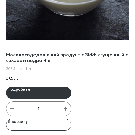
Молокосодедржащий продукт с ЗМЖ сгущенный с
Мо
сахаром ведро 4 кг
262,5 р. за 1 кг
65,
1 050
р.
Подробнее
П
В корзину
В