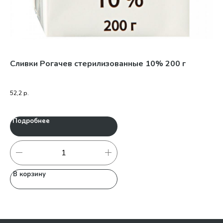
ная
Сливки Рогачев стерилизованные 10% 200 г
Йо
52,2
р.
78
Подробнее
П
В корзину
В