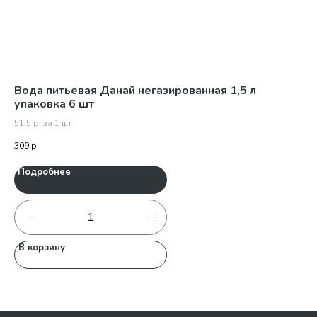
кг
Вода питьевая Данай негазированная 1,5 л
Сы
упаковка 6 шт
625
51,5 р. за 1 шт
98
309
р.
Подробнее
П
В корзину
В