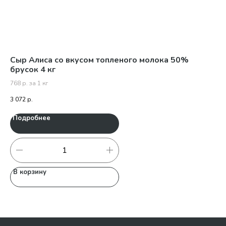
Сыр Алиса со вкусом топленого молока 50%
Мо
брусок 4 кг
3,
768 р. за 1 кг
100
3 072
р.
1 0
Подробнее
П
В корзину
В