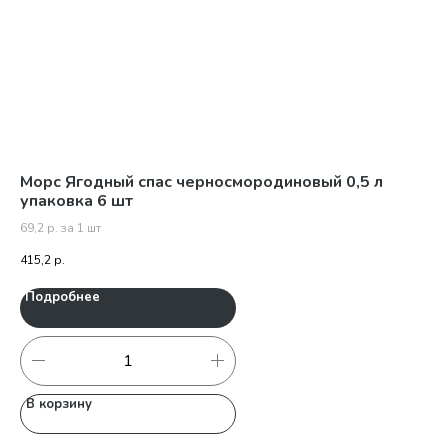
Морс Ягодный спас черносмородиновый 0,5 л
То
упаковка 6 шт
69,2 р. за 1 шт
46
415,2
р.
Подробнее
П
В корзину
В