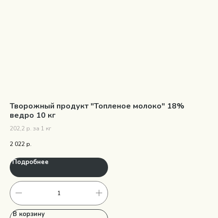
Творожный продукт "Топленое молоко" 18%
Сы
ведро 10 кг
315
202,2 р. за 1 кг
1 0
2 022
р.
Подробнее
П
В корзину
В