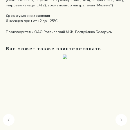
(сироп глюкозы, загустители: гуммиарабик (Е414), каррагинан (Е407),
гуаровая камедь (Е412), ароматизатор натуральный "Малина")
Срок и условия хранения
6 месяцев при t от +2 до +25°С
Производитель: ОАО Рогачевский МКК, Республика Беларусь
Вас может также заинтересовать