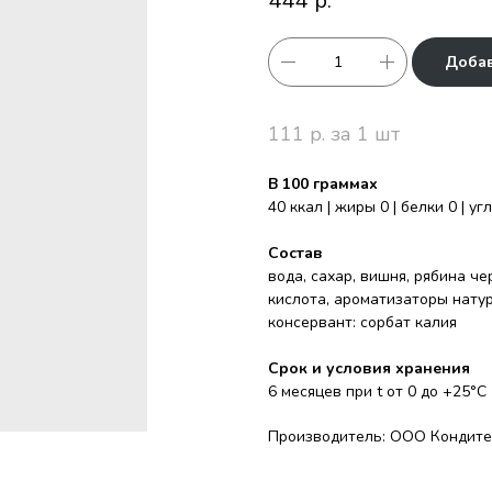
444
р.
Добав
111 р. за 1 шт
В 100 граммах
40 ккал | жиры 0 | белки 0 | у
Состав
вода, сахар, вишня, рябина ч
кислота, ароматизаторы нату
консервант: сорбат калия
Срок и условия хранения
6 месяцев при t от 0 до +25°С
Производитель: ООО Кондите