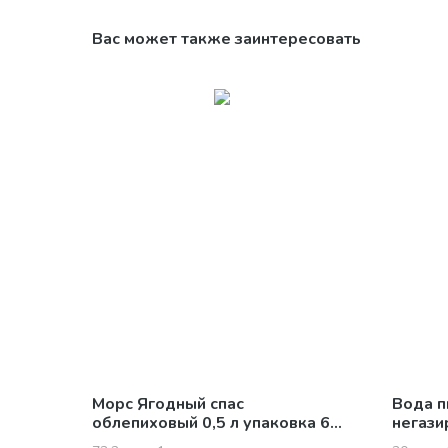
Вас может также заинтересовать
Морс Ягодный спас
Вода п
облепиховый 0,5 л упаковка 6
негази
шт
12 шт