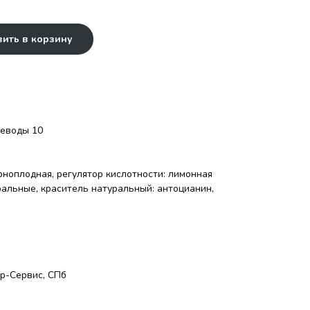
ить в корзину
глеводы 10
ерноплодная, регулятор кислотности: лимонная
ральные, краситель натуральный: антоцианин,
р-Сервис, СПб