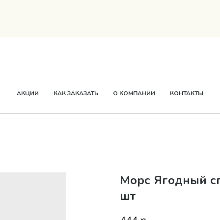
ТВОРОГ
СМЕТАНА
СЫР
МАСЛО
ЕЩЕ
АКЦИИ
КАК ЗАКАЗАТЬ
О КОМПАНИИ
КОНТАКТЫ
Морс Ягодный сп
шт