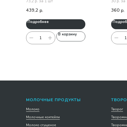
73,2 р. за 1 шт
30 р. за
439,2
360
р.
р.
Подробнее
Подроб
В корзину
МОЛОЧНЫЕ ПРОДУКТЫ
ТВОРО
Молоко
Творог
Молочные коктейли
Творожна
Молоко сгущеное
Творожны