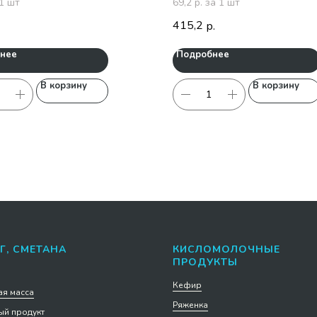
 1 шт
69,2 р. за 1 шт
415,2
р.
нее
Подробнее
В корзину
В корзину
Г, СМЕТАНА
КИСЛОМОЛОЧНЫЕ
ПРОДУКТЫ
Кефир
я масса
Ряженка
й продукт