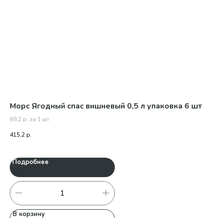
Морс Ягодный спас вишневый 0,5 л упаковка 6 шт
Мо
69,2 р. за 1 шт
111
415,2
р.
444
Подробнее
П
В корзину
В