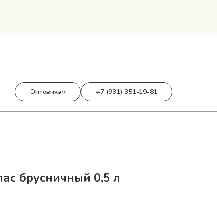
0
0 р.
Оптовикам
+7 (931) 351-19-81
ас брусничный 0,5 л