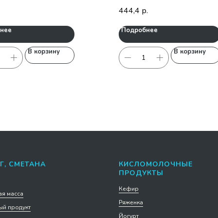
444,4
р.
нее
Подробнее
В корзину
В корзину
Г, СМЕТАНА
КИСЛОМОЛОЧНЫЕ
ПРОДУКТЫ
Кефир
я масса
Ряженка
й продукт
Йогурт