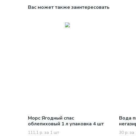
Вас может также заинтересовать
Морс Ягодный спас
Вода п
облепиховый 1 л упаковка 4 шт
негази
12 шт
111,1 р. за 1 шт
30 р. за