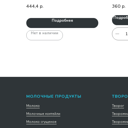
444,4
360
р.
р.
Подроб
Подробнее
Нет в наличии
МОЛОЧНЫЕ ПРОДУКТЫ
ТВОРО
Молоко
Творог
Молочные коктейли
Творожна
Молоко сгущеное
Творожны