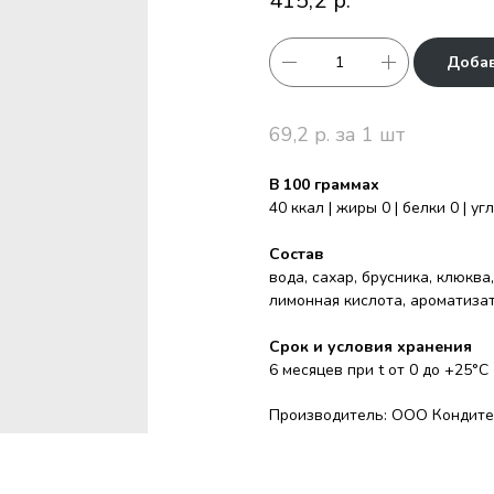
415,2
р.
Добав
69,2 р. за 1 шт
В 100 граммах
40 ккал | жиры 0 | белки 0 | у
Состав
вода, сахар, брусника, клюква
лимонная кислота, ароматизат
Срок и условия хранения
6 месяцев при t от 0 до +25°С
Производитель: ООО Кондите