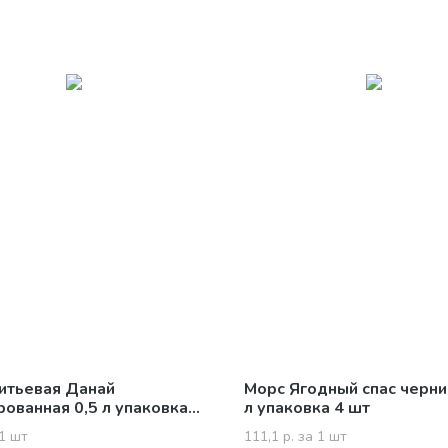
итьевая Данай
Морс Ягодный спас черни
рованная 0,5 л упаковка
л упаковка 4 шт
 1 шт
111,1 р. за 1 шт