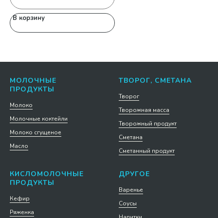
В корзину
В
МОЛОЧНЫЕ
ТВОРОГ, СМЕТАНА
ПРОДУКТЫ
Творог
Молоко
Творожная масса
Молочные коктейли
Творожный продукт
Молоко сгущеное
Сметана
Масло
Сметанный продукт
КИСЛОМОЛОЧНЫЕ
ДРУГОЕ
ПРОДУКТЫ
Варенье
Кефир
Соусы
Ряженка
Напитки