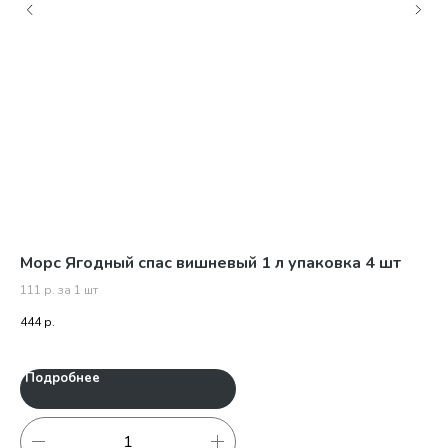
Морс Ягодный спас вишневый 1 л упаковка 4 шт
Мо
111 р. за 1 шт
69,
444
р.
415
Подробнее
П