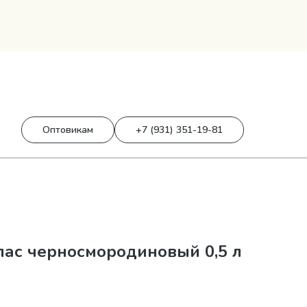
0
0 р.
Оптовикам
+7 (931) 351-19-81
ас черносмородиновый 0,5 л