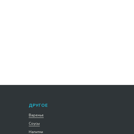
Морс Ягодный спас
черносмородиновый 1 л
упаковка 4 шт
111,1 р. за 1 шт
444,4
р.
Подробнее
В корзину
ДРУГОЕ
Варенье
Соусы
Напитки