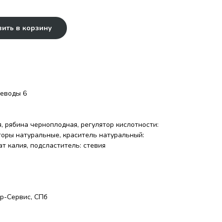
ить в корзину
глеводы 6
я, рябина черноплодная, регулятор кислотности:
торы натуральные, краситель натуральный:
ат калия, подсластитель: стевия
р-Сервис, СПб