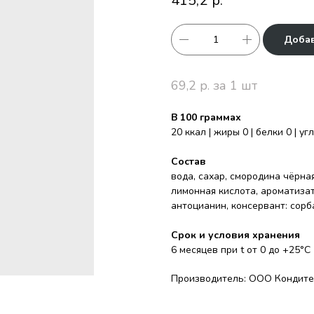
415,2
р.
Добав
69,2 р. за 1 шт
В 100 граммах
20 ккал | жиры 0 | белки 0 | у
Состав
вода, сахар, смородина чёрна
лимонная кислота, ароматиза
антоцианин, консервант: сорб
Срок и условия хранения
6 месяцев при t от 0 до +25°С
Производитель: ООО Кондите