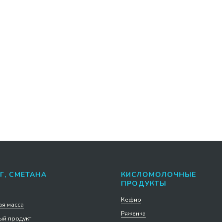
годный спас лесные
Вода питьевая Данай
0,5 л упаковка 6 шт
негазированная 5 л
за 1 шт
139
.
р.
нее
Подробнее
В корзину
В корзину
Г, СМЕТАНА
КИСЛОМОЛОЧНЫЕ
ПРОДУКТЫ
Кефир
я масса
Ряженка
й продукт