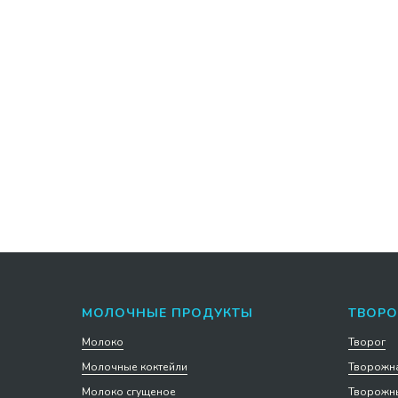
Морс Ягодный спас вишневый 1
Морс Я
л упаковка 4 шт
ягоды 
111 р. за 1 шт
69,2 р. 
444
415,2
р.
р
Подробнее
Подроб
В корзину
МОЛОЧНЫЕ ПРОДУКТЫ
ТВОРО
Молоко
Творог
Молочные коктейли
Творожна
Молоко сгущеное
Творожны