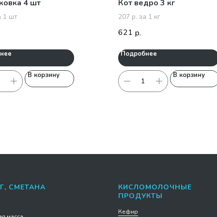
аковка 4 шт
Кот ведро 3 кг
а 1 шт
207 р. за 1 кг
621
р.
нее
Подробнее
В корзину
В корзину
Г, СМЕТАНА
КИСЛОМОЛОЧНЫЕ
ПРОДУКТЫ
Кефир
я масса