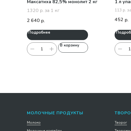
Максатиха 82,5% монолит 2 кг
1 л уп
1320 р. за 1 кг
113 р. з
452
р.
2 640
р.
Подробнее
Подроб
В корзину
МОЛОЧНЫЕ ПРОДУКТЫ
ТВОРО
Молоко
Творог
Молочные коктейли
Творожна