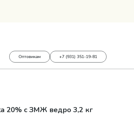
0
0 р.
Оптовикам
+7 (931) 351-19-81
ta 20% c ЗМЖ ведро 3,2 кг