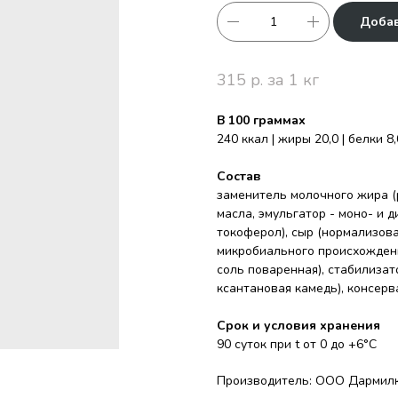
Добав
315 р. за 1 кг
В 100 граммах
240 ккал | жиры 20,0 | белки 8,
Состав
заменитель молочного жира 
масла, эмульгатор - моно- и 
токоферол), сыр (нормализо
микробиального происхождени
соль поваренная), стабилизат
ксантановая камедь), консерв
Срок и условия хранения
90 суток при t от 0 до +6°С
Производитель: ООО Дармилк