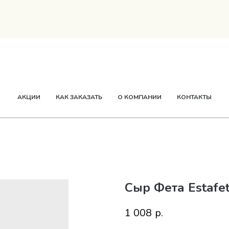
ТВОРОГ
СМЕТАНА
СЫР
МАСЛО
ЕЩЕ
АКЦИИ
КАК ЗАКАЗАТЬ
О КОМПАНИИ
КОНТАКТЫ
Сыр Фета Estafe
1 008
р.