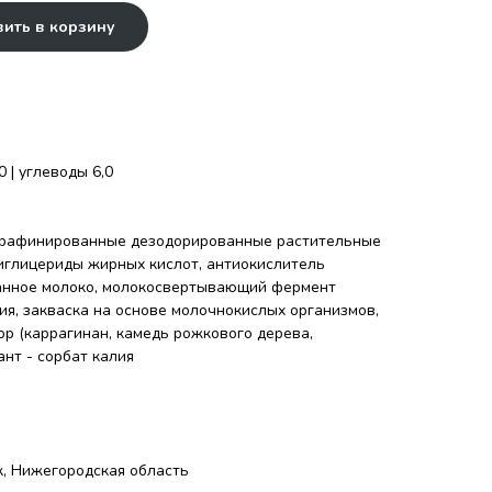
ить в корзину
0 | углеводы 6,0
(рафинированные дезодорированные растительные
диглицериды жирных кислот, антиокислитель
ванное молоко, молокосвертывающий фермент
я, закваска на основе молочнокислых организмов,
ор (каррагинан, камедь рожкового дерева,
ант - сорбат калия
, Нижегородская область