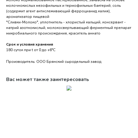
молоко нормализованное пастеризованное, закваска на основе
молочнокислых мезофильных и термофильных бактерий, соль
(содержит агент антислеживающий ферроцианид калия),
ароматизатор пищевой
"Сливки-Молоко", уплотнитель - хлористый кальций, консервант -
натрий азотнокислый, молокосвертывающий ферментный препарат
микробиального происхождения, краситель аннато
Срок и условия хранения
180 суток при t от 0 до +6°С
Производитель: ООО Брянский сыродельный завод
Вас может также заинтересовать