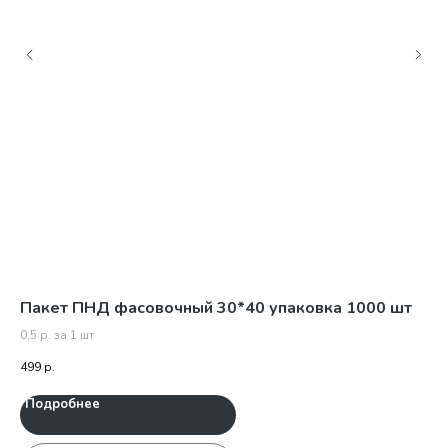
Пакет ПНД фасовочный 30*40 упаковка 1000 шт
Мо
0,5 р. за 1 шт
111
499
р.
444
Подробнее
П