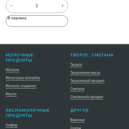
В корзину
В
МОЛОЧНЫЕ
ТВОРОГ, СМЕТАНА
ПРОДУКТЫ
Творог
Молоко
Творожная масса
Молочные коктейли
Творожный продукт
Молоко сгущеное
Сметана
Масло
Сметанный продукт
КИСЛОМОЛОЧНЫЕ
ДРУГОЕ
ПРОДУКТЫ
Варенье
Кефир
Соусы