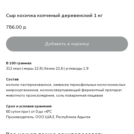
Сыр косичка копченый деревенский 1 кг
786,00
р.
Добавить в корзину
В 100 граммах
312 ккал | жиры 22,8 | белки 22,6 | углеводы 1,9
Состав
молоко пастеризованное, закваска термофильных молочнокислых
микроорганизмов, молокосвертывающий ферментный препарат
животного происхождения, соль поваренная пищевая
Срок и условия хранения
60 суток при t от 0 до +6°С
Производитель: ООО ШАЗ, Республика Адыгея