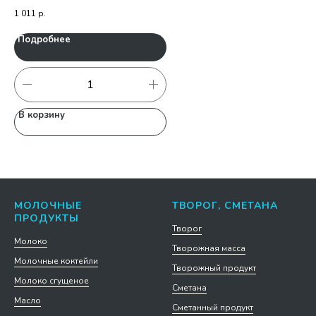
1 011
р.
1 1
Подробнее
П
В корзину
В
МОЛОЧНЫЕ
ТВОРОГ, СМЕТАНА
ПРОДУКТЫ
Творог
Молоко
Творожная масса
Молочные коктейли
Творожный продукт
Молоко сгущеное
Сметана
Масло
Сметанный продукт