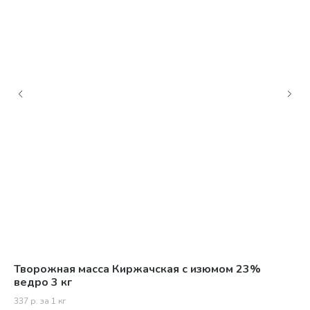
 3
Творожная масса Киржачская с изюмом 23%
Тв
ведро 3 кг
3 
337 р. за 1 кг
385