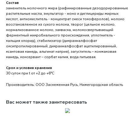
Состав
заменитель молочного жира (рафинированные дезодорированные
растительные масла, эмульгатор - моно и диглицериды жирных
кислот, антиокислитель - концентрат смеси токоферолов), молоко
восстановленное из сухого молока, творог (цельное молоко,
нормализованное молоко, закваска, молокосвертывающий
ферментный микробиального происхождения, уплотнитель -
кальция хлорид), стабилизатор (дикрахмалфосфат
оксипропилированный, дикрахмалфосфат ацетилированный,
ксантовая камедь, альгинат натрия), загуститель – конжаковая
камедь, консервант – сорбат калия, вода питьевая.
Срок и условия хранения
30 суток при t от +2 до +6°С
Производитель: ООО Заснеженная Русь, Нижегородская область
Вас может также заинтересовать