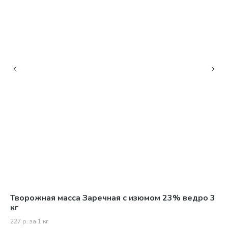
Творожная масса Заречная с изюмом 23% ведро 3
Тв
кг
кг
227 р. за 1 кг
236