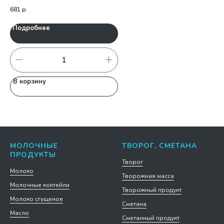
681
р.
70
Подробнее
П
В корзину
В
МОЛОЧНЫЕ
ТВОРОГ, СМЕТАНА
ПРОДУКТЫ
Творог
Молоко
Творожная масса
Молочные коктейли
Творожный продукт
Молоко сгущеное
Сметана
Масло
Сметанный продукт