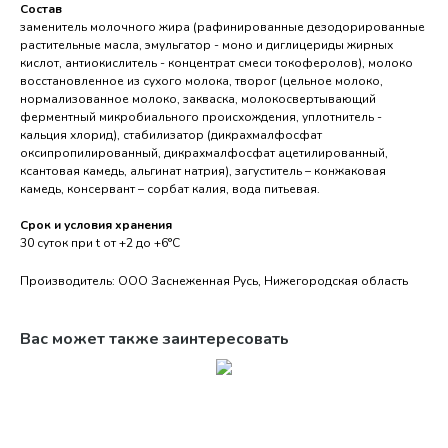
Состав
заменитель молочного жира (рафинированные дезодорированные
растительные масла, эмульгатор - моно и диглицериды жирных
кислот, антиокислитель - концентрат смеси токоферолов), молоко
восстановленное из сухого молока, творог (цельное молоко,
нормализованное молоко, закваска, молокосвертывающий
ферментный микробиального происхождения, уплотнитель -
кальция хлорид), стабилизатор (дикрахмалфосфат
оксипропилированный, дикрахмалфосфат ацетилированный,
ксантовая камедь, альгинат натрия), загуститель – конжаковая
камедь, консервант – сорбат калия, вода питьевая.
Срок и условия хранения
30 суток при t от +2 до +6°С
Производитель: ООО Заснеженная Русь, Нижегородская область
Вас может также заинтересовать