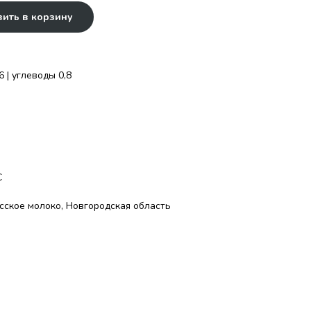
ить в корзину
6 | углеводы 0,8
С
ское молоко, Новгородская область