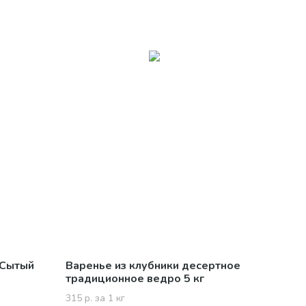
 Сытый
Варенье из клубники десертное
традиционное ведро 5 кг
315 р. за 1 кг