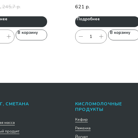
245,7
621
.
р.
р.
нее
Подробнее
В корзину
В корзину
Г, СМЕТАНА
КИСЛОМОЛОЧНЫЕ
ПРОДУКТЫ
Кефир
я масса
Ряженка
й продукт
Йогурт