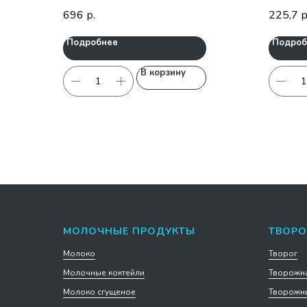
696
225,7
р.
р
Подробнее
Подроб
В корзину
МОЛОЧНЫЕ ПРОДУКТЫ
ТВОРО
Молоко
Творог
Молочные коктейли
Творожна
Молоко сгущеное
Творожны