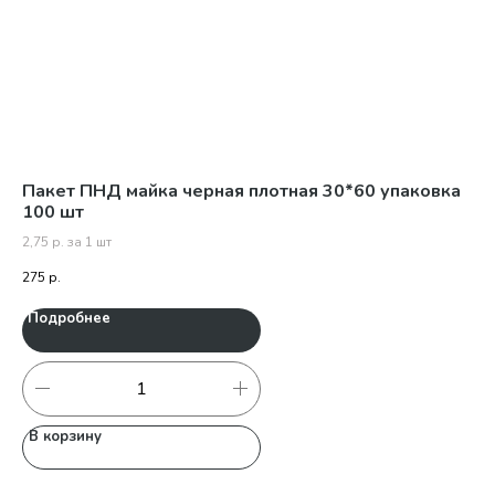
Пакет ПНД майка черная плотная 30*60 упаковка
Пе
100 шт
2,75 р. за 1 шт
21
275
р.
Подробнее
П
В корзину
В