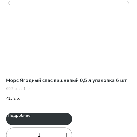
Морс Ягодный спас вишневый 0,5 л упаковка 6 шт
Ко
47
69,2 р. за 1 шт
415,2
р.
79,
Подробнее
П