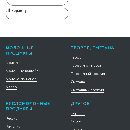
В корзину
В
МОЛОЧНЫЕ
ТВОРОГ, СМЕТАНА
ПРОДУКТЫ
Творог
Молоко
Творожная масса
Молочные коктейли
Творожный продукт
Молоко сгущеное
Сметана
Масло
Сметанный продукт
КИСЛОМОЛОЧНЫЕ
ДРУГОЕ
ПРОДУКТЫ
Варенье
Кефир
Соусы
Ряженка
Напитки