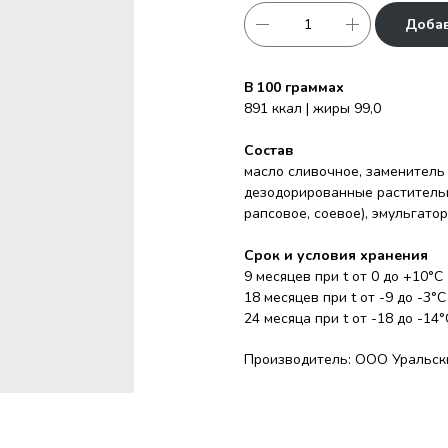
Добав
В 100 граммах
891 ккал | жиры 99,0
Состав
масло сливочное, заменител
дезодорированные растительн
рапсовое, соевое), эмульгато
Срок и условия хранения
9 месяцев при t от 0 до +10°С
18 месяцев при t от -9 до -3°С
24 месяца при t от -18 до -14°
Производитель: ООО Уральски