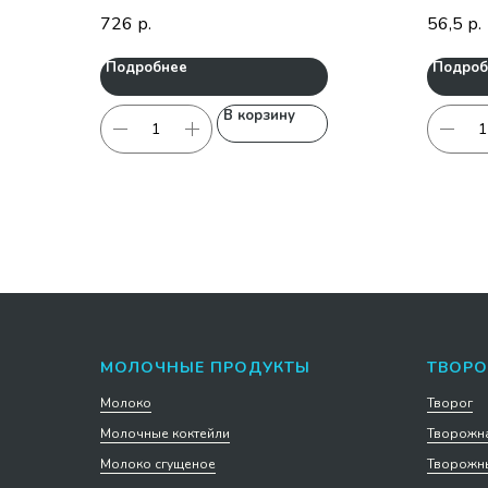
726
56,5
р.
р.
Подробнее
Подроб
В корзину
МОЛОЧНЫЕ ПРОДУКТЫ
ТВОРО
Молоко
Творог
Молочные коктейли
Творожна
Молоко сгущеное
Творожны