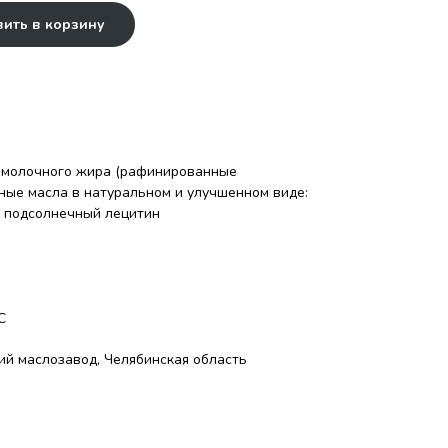
ить в корзину
ь молочного жира (рафинированные
ые масла в натуральном и улучшенном виде:
р подсолнечный лецитин
С
й маслозавод, Челябинская область