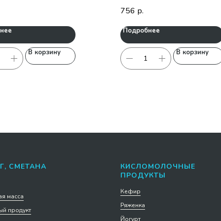
756
р.
нее
Подробнее
В корзину
В корзину
Г, СМЕТАНА
КИСЛОМОЛОЧНЫЕ
ПРОДУКТЫ
Кефир
я масса
Ряженка
й продукт
Йогурт