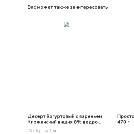
Вас может также заинтересовать
Десерт йогуртовый с вареньем
Прост
Киржачский вишня 8% ведро 3
470 г
кг
237,5 р. за 1 кг