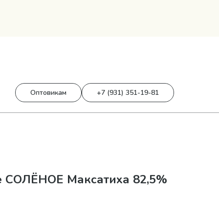
0
0 р.
Оптовикам
+7 (931) 351-19-81
е СОЛЁНОЕ Максатиха 82,5%