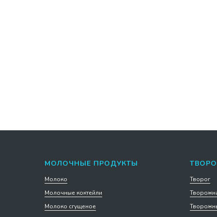
Творожная масса Киржачская с
Сыр Па
вишней и шоколадной крошкой
кубик 3
23% ведро 3 кг
383 р. за 1 кг
858 р. за
1 149
2 574
р.
р
Подробнее
Подроб
В корзину
МОЛОЧНЫЕ ПРОДУКТЫ
ТВОРО
Молоко
Творог
Молочные коктейли
Творожна
Молоко сгущеное
Творожны