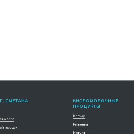
рмезан Ультра 45%
Пакет ПНД майка Благод
 кг
за покупку упаковка 100
 1 кг
1,79 р. за 1 шт
179
.
р.
нее
Подробнее
В корзину
В корзину
Г, СМЕТАНА
КИСЛОМОЛОЧНЫЕ
ПРОДУКТЫ
Кефир
я масса
Ряженка
й продукт
Йогурт