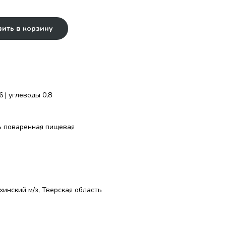
ить в корзину
6 | углеводы 0,8
ь поваренная пищевая
инский м/з, Тверская область