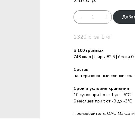
2 640
р.
Добав
1320 р. за 1 кг
В 100 граммах
748 ккал | жиры 82,5 | белки 0,
Состав
пастеризованные сливки, сол
Срок и условия хранения
10 суток при t от +1 до +5°С
6 месяцев при t от -9 до -3°С
Производитель: ОАО Максатих