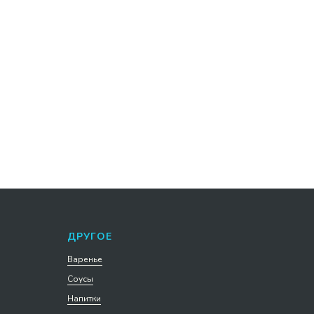
арим
Варенье черничное ведро 5 кг
 шт
257 р. за 1 кг
1 285
р.
Подробнее
В корзину
ДРУГОЕ
Варенье
Соусы
Напитки